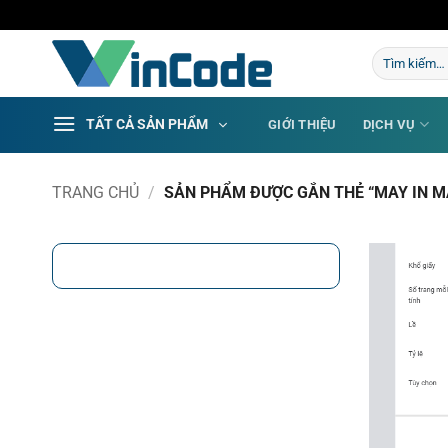
Bỏ
qua
Tìm
nội
kiếm:
dung
TẤT CẢ SẢN PHẨM
GIỚI THIỆU
DỊCH VỤ
TRANG CHỦ
/
SẢN PHẨM ĐƯỢC GẮN THẺ “MAY IN MA