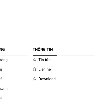
ÀNG
THÔNG TIN
 hàng
Tin tức
ng
Liên hệ
rả
Download
 hành
i