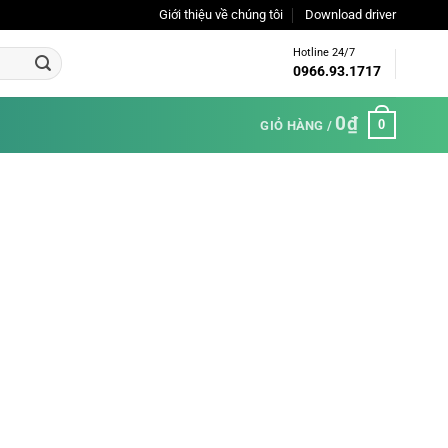
Giới thiệu về chúng tôi
Download driver
Hotline 24/7
0966.93.1717
0
₫
0
GIỎ HÀNG /