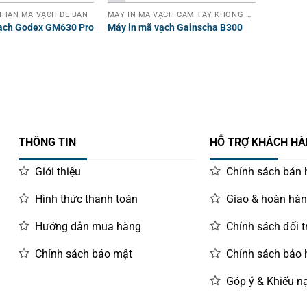
HÃN MÃ VẠCH ĐỂ BÀN
MÁY IN MÃ VẠCH CẦM TAY KHÔNG DÂY
vạch Godex GM630 Pro
Máy in mã vạch Gainscha B300
THÔNG TIN
HỖ TRỢ KHÁCH H
Giới thiệu
Chính sách bán
Hình thức thanh toán
Giao & hoàn hà
Hướng dẫn mua hàng
Chính sách đổi t
Chính sách bảo mật
Chính sách bảo
Góp ý & Khiếu nạ