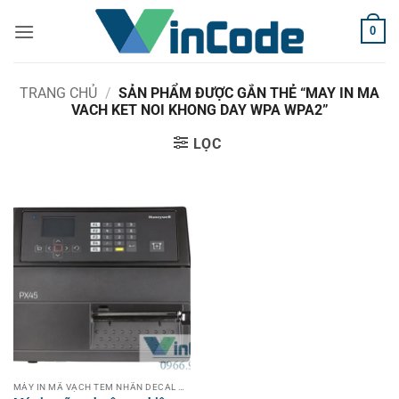
Bỏ
0
qua
nội
dung
TRANG CHỦ
/
SẢN PHẨM ĐƯỢC GẮN THẺ “MAY IN MA
VACH KET NOI KHONG DAY WPA WPA2”
LỌC
MÁY IN MÃ VẠCH TEM NHÃN DECAL CÔNG NGHIỆP