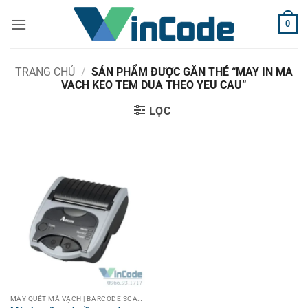
Bỏ
0
qua
nội
dung
TRANG CHỦ
/
SẢN PHẨM ĐƯỢC GẮN THẺ “MAY IN MA
VACH KEO TEM DUA THEO YEU CAU”
LỌC
MÁY QUÉT MÃ VẠCH | BARCODE SCANNER