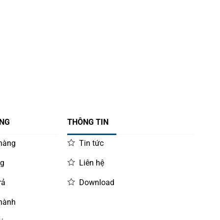
ÀNG
THÔNG TIN
 hàng
Tin tức
ng
Liên hệ
rả
Download
 hành