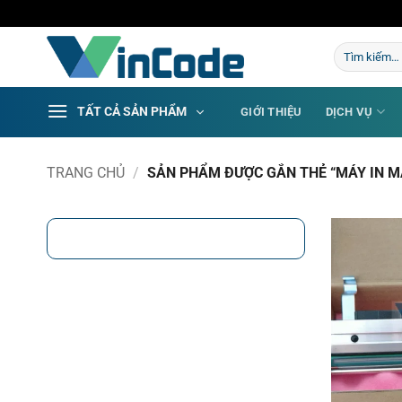
Bỏ
qua
Tìm
nội
kiếm:
dung
TẤT CẢ SẢN PHẨM
GIỚI THIỆU
DỊCH VỤ
TRANG CHỦ
/
SẢN PHẨM ĐƯỢC GẮN THẺ “MÁY IN M