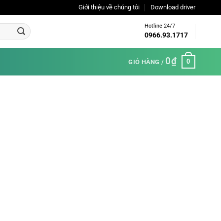
Giới thiệu về chúng tôi
Download driver
Hotline 24/7
0966.93.1717
0
₫
0
GIỎ HÀNG /