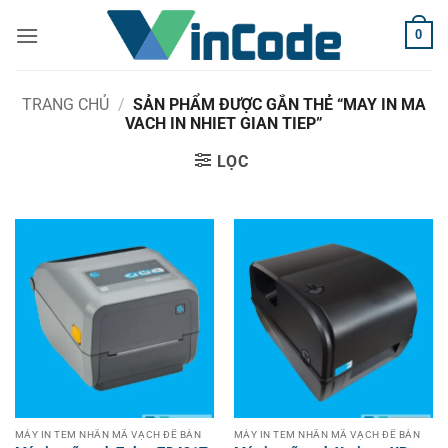
Bỏ
0
qua
nội
dung
TRANG CHỦ
/
SẢN PHẨM ĐƯỢC GẮN THẺ “MAY IN MA
VACH IN NHIET GIAN TIEP”
LỌC
MÁY IN TEM NHÃN MÃ VẠCH ĐỂ BÀN
MÁY IN TEM NHÃN MÃ VẠCH ĐỂ BÀN