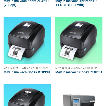
Máy in mã vạch Zebra ZD421T
Máy in mã vạch Xprinter XP-
(203dpi)
TT437B (USB, Wifi)
MÁY IN TEM NHÃN MÃ VẠCH ĐỂ BÀN
MÁY IN TEM NHÃN MÃ VẠCH ĐỂ BÀN
Máy in mã vạch Godex RT833i+
Máy in mã vạch Godex RT823i+