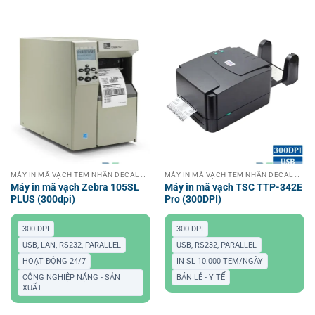
MÁY IN MÃ VẠCH TEM NHÃN DECAL CÔNG NGHIỆP
MÁY IN MÃ VẠCH TEM NHÃN DECAL CÔNG NGHIỆP
Máy in mã vạch Zebra 105SL
Máy in mã vạch TSC TTP-342E
PLUS (300dpi)
Pro (300DPI)
300 DPI
300 DPI
USB, LAN, RS232, PARALLEL
USB, RS232, PARALLEL
HOẠT ĐỘNG 24/7
IN SL 10.000 TEM/NGÀY
CÔNG NGHIỆP NẶNG - SẢN
BÁN LẺ - Y TẾ
XUẤT