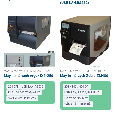
(USB,LAN,RS232)
MÁY IN MÃ VẠCH TEM NHÃN DECAL CÔNG NGHIỆP
MÁY IN MÃ VẠCH TEM NHÃN DECAL CÔNG NGHIỆP
Máy in mã vạch Argox iX4-250
Máy in mã vạch Zebra ZM400
203 DPI
USB, LAN, RS232
203 / 300 / 600 DPI
IN SL 20.000 TEM/NGÀY
USB, LAN, RS232, PARALLEL
SẢN XUẤT - KHO VẬN
HOẠT ĐỘNG 24/7
SẢN XUẤT - KHO BÃI