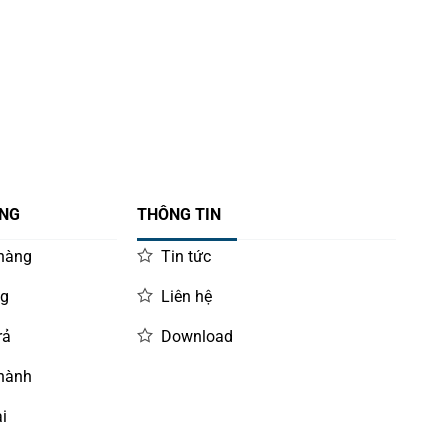
ÀNG
THÔNG TIN
 hàng
Tin tức
ng
Liên hệ
rả
Download
 hành
i