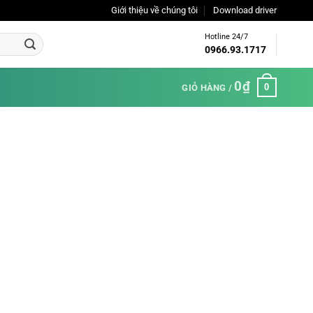
Giới thiệu về chúng tôi
Download driver
Hotline 24/7
0966.93.1717
0
₫
0
GIỎ HÀNG /