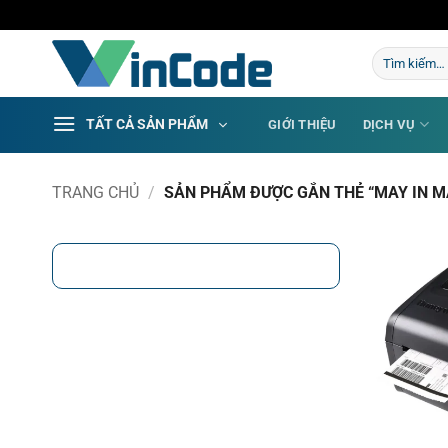
Bỏ
qua
Tìm
nội
kiếm:
dung
TẤT CẢ SẢN PHẨM
GIỚI THIỆU
DỊCH VỤ
TRANG CHỦ
/
SẢN PHẨM ĐƯỢC GẮN THẺ “MAY IN M