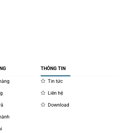
ÀNG
THÔNG TIN
 hàng
Tin tức
ng
Liên hệ
rả
Download
 hành
i