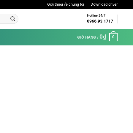
Giới thiệu về chúng tôi
Download driver
Hotline 24/7
0966.93.1717
0
₫
0
GIỎ HÀNG /