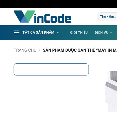
Bỏ
qua
Tìm
nội
kiếm:
dung
TẤT CẢ SẢN PHẨM
GIỚI THIỆU
DỊCH VỤ
TRANG CHỦ
/
SẢN PHẨM ĐƯỢC GẮN THẺ “MAY IN MA