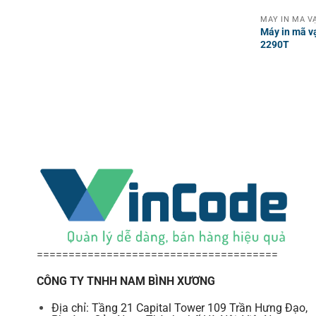
Máy in mã v
2290T
======================================
CÔNG TY TNHH NAM BÌNH XƯƠNG
Địa chỉ: Tầng 21 Capital Tower 109 Trần Hưng Đạo,