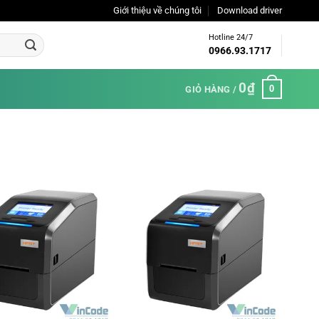
Giới thiệu về chúng tôi
Download driver
Hotline 24/7
0966.93.1717
0
₫
0
GIỎ HÀNG /