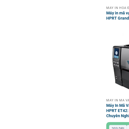
Máy in mã v
HPRT Gran
Máy In Mã V
HPRT ET42: 
Chuyên Ngh
203 DPI