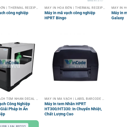
MÁY IN HOÁ ĐƠN | THERMAL RECEIPT PRINTER
MÁY IN HOÁ ĐƠN | THERMAL RECEIPT PRINTER
ạch công nghiệp
Máy in mã vạch công nghiệp
Máy in m
d
HPRT Bingo
Galaxy
MÁY IN MÃ VẠCH TEM NHÃN DECAL CÔNG NGHIỆP
MÁY IN MÃ VẠCH | LABEL BARCODE PRINTER
ạch Công Nghiệp
Máy In tem Nhãn HPRT
Giải Pháp In Ấn
HT300/HT330: In Chuyển Nhiệt,
iệp
Chất Lượng Cao
USB, LAN, RS232