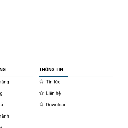
ÀNG
THÔNG TIN
 hàng
Tin tức
ng
Liên hệ
rả
Download
 hành
i