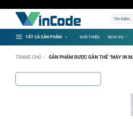
Bỏ
qua
Tìm
nội
kiếm:
dung
TẤT CẢ SẢN PHẨM
GIỚI THIỆU
DỊCH VỤ
TRANG CHỦ
/
SẢN PHẨM ĐƯỢC GẮN THẺ “MÁY IN M