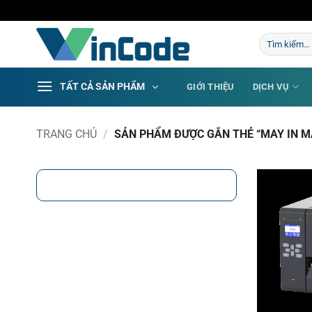
Bỏ
qua
Tìm
nội
kiếm:
dung
TẤT CẢ SẢN PHẨM
GIỚI THIỆU
DỊCH VỤ
TRANG CHỦ
/
SẢN PHẨM ĐƯỢC GẮN THẺ “MAY IN M