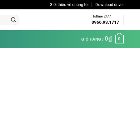
Giới thiệu về chúng tôi
Download driver
Hotline 24/7
0966.93.1717
0
₫
0
GIỎ HÀNG /