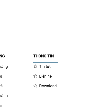
ÀNG
THÔNG TIN
 hàng
Tin tức
ng
Liên hệ
rả
Download
 hành
i