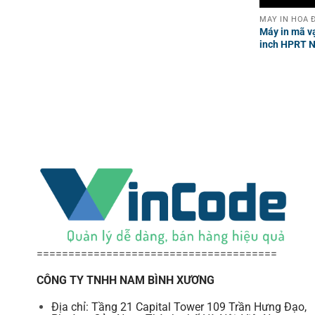
Máy in mã v
inch HPRT 
======================================
CÔNG TY TNHH NAM BÌNH XƯƠNG
Địa chỉ: Tầng 21 Capital Tower 109 Trần Hưng Đạo,