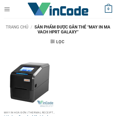
Bỏ
0
qua
nội
dung
TRANG CHỦ
/
SẢN PHẨM ĐƯỢC GẮN THẺ “MAY IN MA
VACH HPRT GALAXY”
LỌC
MÁY IN HOÁ ĐƠN | THERMAL RECEIPT PRINTER