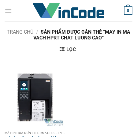
Bỏ
0
qua
nội
dung
TRANG CHỦ
/
SẢN PHẨM ĐƯỢC GẮN THẺ “MAY IN MA
VACH HPRT CHAT LUONG CAO”
LỌC
MÁY IN HOÁ ĐƠN | THERMAL RECEIPT PRINTER