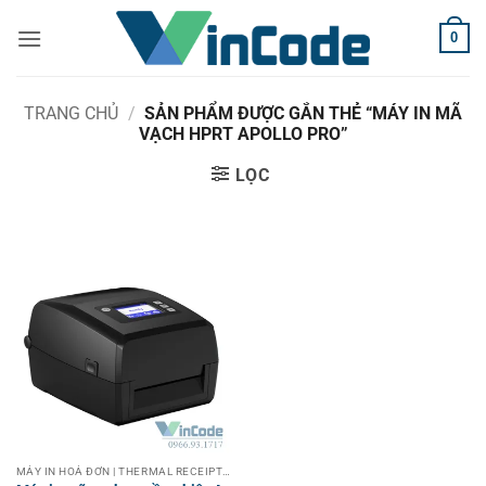
Bỏ
0
qua
nội
dung
TRANG CHỦ
/
SẢN PHẨM ĐƯỢC GẮN THẺ “MÁY IN MÃ
VẠCH HPRT APOLLO PRO”
LỌC
MÁY IN HOÁ ĐƠN | THERMAL RECEIPT PRINTER