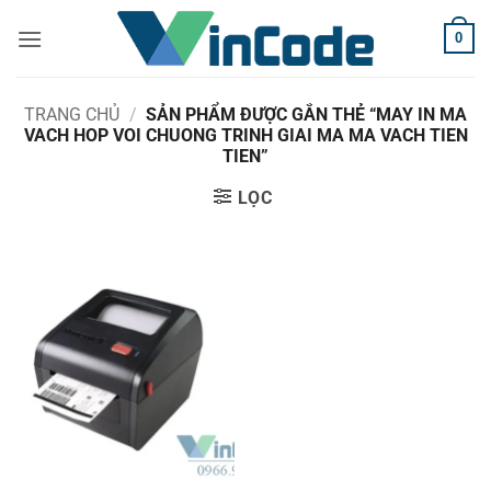
Bỏ
0
qua
nội
dung
TRANG CHỦ
/
SẢN PHẨM ĐƯỢC GẮN THẺ “MAY IN MA
VACH HOP VOI CHUONG TRINH GIAI MA MA VACH TIEN
TIEN”
LỌC