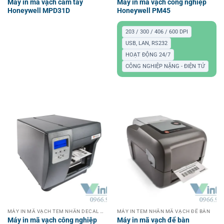
Máy in mã vạch cầm tay
Máy in mã vạch công nghiệp
Honeywell MPD31D
Honeywell PM45
203 / 300 / 406 / 600 DPI
USB, LAN, RS232
HOẠT ĐỘNG 24/7
CÔNG NGHIỆP NẶNG - ĐIỆN TỬ
MÁY IN MÃ VẠCH TEM NHÃN DECAL CÔNG NGHIỆP
MÁY IN TEM NHÃN MÃ VẠCH ĐỂ BÀN
Máy in mã vạch công nghiệp
Máy in mã vạch để bàn