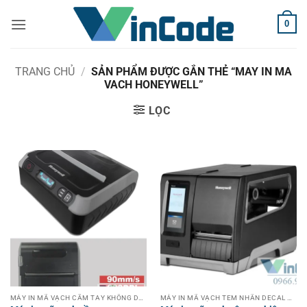
Bỏ
0
qua
nội
dung
TRANG CHỦ
/
SẢN PHẨM ĐƯỢC GẮN THẺ “MAY IN MA
VACH HONEYWELL”
LỌC
MÁY IN MÃ VẠCH CẦM TAY KHÔNG DÂY
MÁY IN MÃ VẠCH TEM NHÃN DECAL CÔNG NGHIỆP