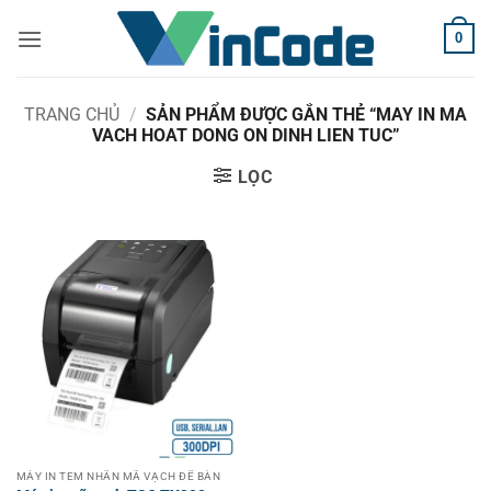
Bỏ
0
qua
nội
dung
TRANG CHỦ
/
SẢN PHẨM ĐƯỢC GẮN THẺ “MAY IN MA
VACH HOAT DONG ON DINH LIEN TUC”
LỌC
MÁY IN TEM NHÃN MÃ VẠCH ĐỂ BÀN