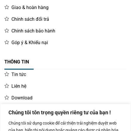
Giao & hoàn hàng
Chính sách đổi trả
Chính sách bảo hành
Góp ý & Khiếu nại
THÔNG TIN
Tin tức
Liên hệ
Download
Chúng tôi tôn trọng quyền riêng tư của bạn !
LIÊN HỆ MUA HÀNG
Chúng tôi sử dụng cookie để cải thiện trải nghiệm duyệt web
Kinh doanh:
KD Dự Án: 0987
Kế Toán:
của bạn, hiển thị nội dung hoặc quảng cáo được cá nhân hóa