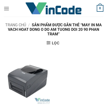
Bỏ
0
qua
nội
dung
TRANG CHỦ
/
SẢN PHẨM ĐƯỢC GẮN THẺ “MAY IN MA
VACH HOAT DONG O DO AM TUONG DOI 20 90 PHAN
TRAM”
LỌC