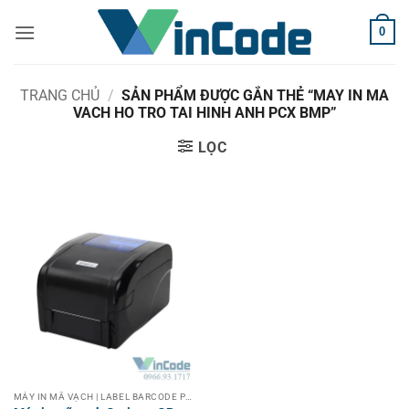
Bỏ
0
qua
nội
dung
TRANG CHỦ
/
SẢN PHẨM ĐƯỢC GẮN THẺ “MAY IN MA
VACH HO TRO TAI HINH ANH PCX BMP”
LỌC
MÁY IN MÃ VẠCH | LABEL BARCODE PRINTER