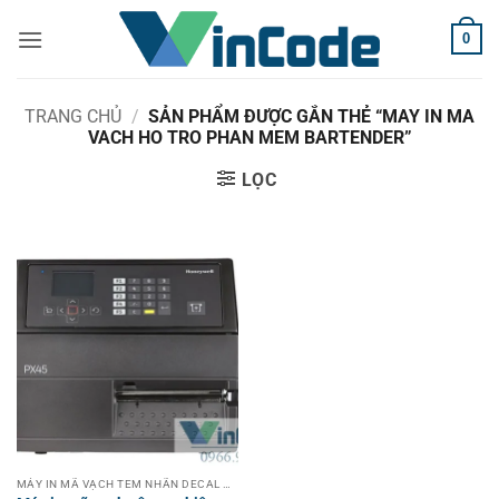
Bỏ
0
qua
nội
dung
TRANG CHỦ
/
SẢN PHẨM ĐƯỢC GẮN THẺ “MAY IN MA
VACH HO TRO PHAN MEM BARTENDER”
LỌC
MÁY IN MÃ VẠCH TEM NHÃN DECAL CÔNG NGHIỆP