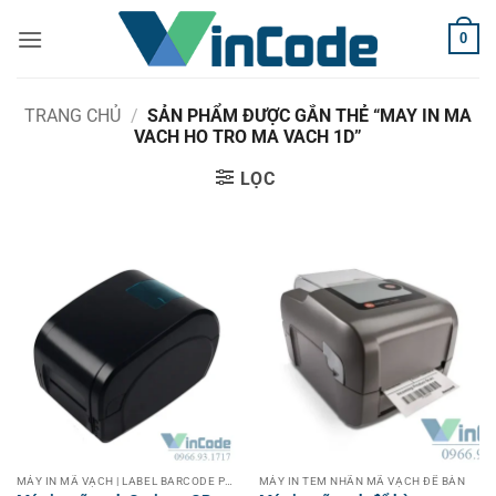
Bỏ
0
qua
nội
dung
TRANG CHỦ
/
SẢN PHẨM ĐƯỢC GẮN THẺ “MAY IN MA
VACH HO TRO MA VACH 1D”
LỌC
MÁY IN MÃ VẠCH | LABEL BARCODE PRINTER
MÁY IN TEM NHÃN MÃ VẠCH ĐỂ BÀN