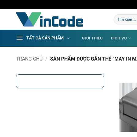
Bỏ
qua
Tìm
nội
kiếm:
dung
TẤT CẢ SẢN PHẨM
GIỚI THIỆU
DỊCH VỤ
TRANG CHỦ
/
SẢN PHẨM ĐƯỢC GẮN THẺ “MAY IN M