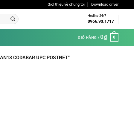
Giới thiệu về chúng tôi
Download driver
Hotline 24/7
0966.93.1717
0
₫
0
GIỎ HÀNG /
 EAN13 CODABAR UPC POSTNET”