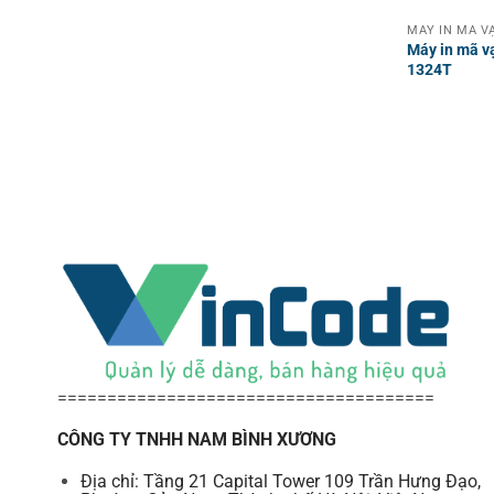
Máy in mã v
1324T
======================================
CÔNG TY TNHH NAM BÌNH XƯƠNG
Địa chỉ: Tầng 21 Capital Tower 109 Trần Hưng Đạo,