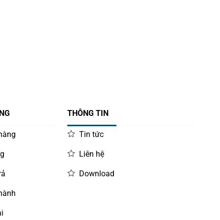
ÀNG
THÔNG TIN
 hàng
Tin tức
ng
Liên hệ
rả
Download
 hành
i