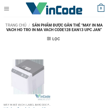
Bỏ
0
qua
nội
dung
TRANG CHỦ
/
SẢN PHẨM ĐƯỢC GẮN THẺ “MAY IN MA
VACH HO TRO IN MA VACH CODE128 EAN13 UPC JAN”
LỌC
MÁY IN MÃ VẠCH | LABEL BARCODE PRINTER