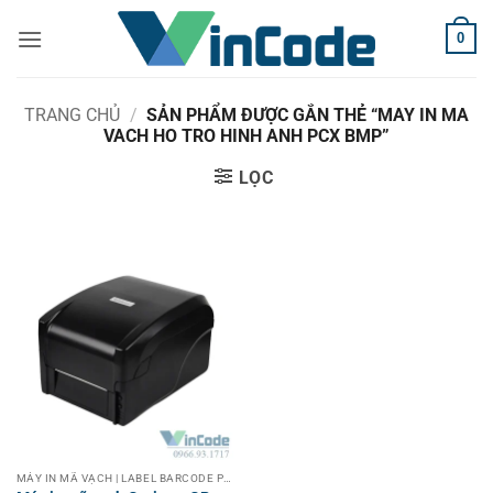
Bỏ
0
qua
nội
dung
TRANG CHỦ
/
SẢN PHẨM ĐƯỢC GẮN THẺ “MAY IN MA
VACH HO TRO HINH ANH PCX BMP”
LỌC
MÁY IN MÃ VẠCH | LABEL BARCODE PRINTER