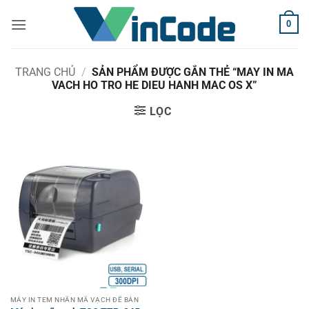
Bỏ
0
qua
nội
dung
TRANG CHỦ
/
SẢN PHẨM ĐƯỢC GẮN THẺ “MAY IN MA
VACH HO TRO HE DIEU HANH MAC OS X”
LỌC
MÁY IN TEM NHÃN MÃ VẠCH ĐỂ BÀN