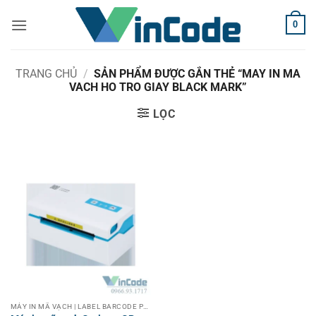
Bỏ
0
qua
nội
dung
TRANG CHỦ
/
SẢN PHẨM ĐƯỢC GẮN THẺ “MAY IN MA
VACH HO TRO GIAY BLACK MARK”
LỌC
MÁY IN MÃ VẠCH | LABEL BARCODE PRINTER