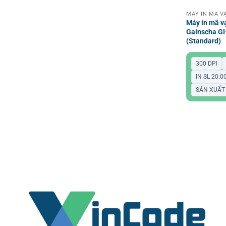
Máy in mã v
Gainscha GI
(Standard)
300 DPI
IN SL 20.
SẢN XUẤT 