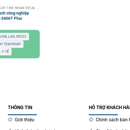
MÁY IN MÃ VẠCH TEM NHÃN DECAL CÔNG NGHIỆP
ạch công nghiệp
-3406T Plus
USB, LAN, RS232
000 TEM/NGÀY
- Y TẾ
THÔNG TIN
HỖ TRỢ KHÁCH H
Giới thiệu
Chính sách bán