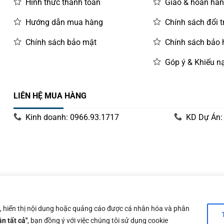
Hình thức thanh toán
Giao & hoàn hà
Hướng dẫn mua hàng
Chính sách đổi t
Chính sách bảo mật
Chính sách bảo
Góp ý & Khiếu nạ
LIÊN HỆ MUA HÀNG
Kinh doanh: 0966.93.1717
KD Dự Án:
y 14/06/2019 bởi Sở Kế Hoạch và Đầu Tư Tp. Hà Nội
n, hiển thị nội dung hoặc quảng cáo được cá nhân hóa và phân
n tất cả"
, bạn đồng ý với việc chúng tôi sử dụng cookie