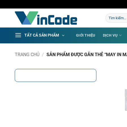
Bỏ
qua
Tìm
nội
kiếm:
dung
TẤT CẢ SẢN PHẨM
GIỚI THIỆU
DỊCH VỤ
TRANG CHỦ
/
SẢN PHẨM ĐƯỢC GẮN THẺ “MAY IN M