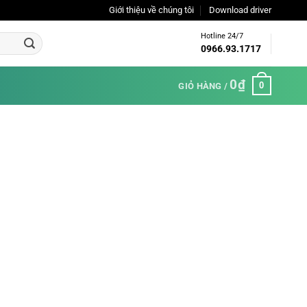
Giới thiệu về chúng tôi
Download driver
Hotline 24/7
0966.93.1717
0
₫
0
GIỎ HÀNG /