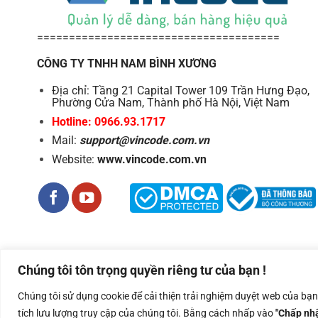
======================================
CÔNG TY TNHH NAM BÌNH XƯƠNG
Địa chỉ: Tầng 21 Capital Tower 109 Trần Hưng Đạo,
Phường Cửa Nam, Thành phố Hà Nội, Việt Nam
Hotline: 0966.93.1717
Mail:
support@vincode.com.vn
Website:
www.vincode.com.vn
Chúng tôi tôn trọng quyền riêng tư của bạn !
Công ty TNHH Nam Bình Xương - Số ĐKKD: 0108783483 cấp ngà
Chúng tôi sử dụng cookie để cải thiện trải nghiệm duyệt web của bạ
Copyright 2026 ©
Nam Binh Xuong
tích lưu lượng truy cập của chúng tôi. Bằng cách nhấp vào
"Chấp nhậ