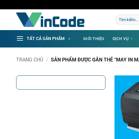
Bỏ
qua
Tìm
nội
kiếm:
dung
TẤT CẢ SẢN PHẨM
GIỚI THIỆU
DỊCH VỤ
TRANG CHỦ
/
SẢN PHẨM ĐƯỢC GẮN THẺ “MAY IN MA