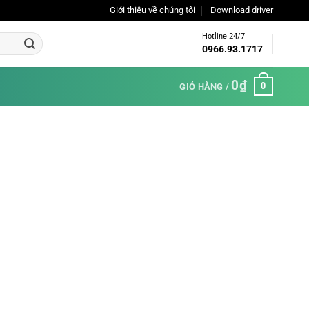
Giới thiệu về chúng tôi
Download driver
Hotline 24/7
0966.93.1717
0
₫
0
GIỎ HÀNG /