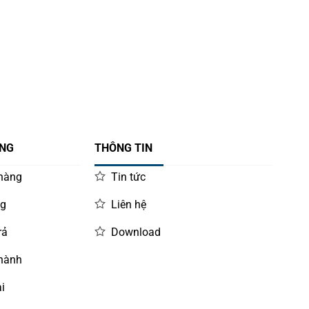
ÀNG
THÔNG TIN
 hàng
Tin tức
ng
Liên hệ
rả
Download
 hành
i