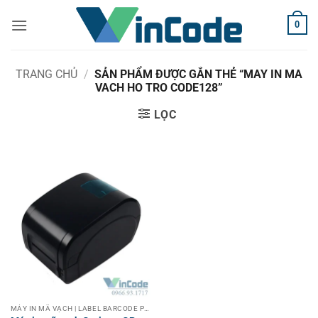
Bỏ
0
qua
nội
dung
TRANG CHỦ
/
SẢN PHẨM ĐƯỢC GẮN THẺ “MAY IN MA
VACH HO TRO CODE128”
LỌC
MÁY IN MÃ VẠCH | LABEL BARCODE PRINTER