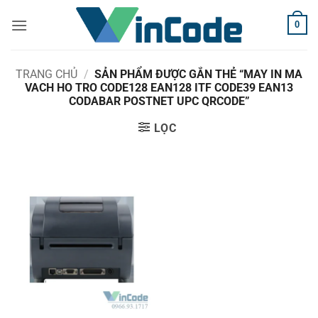
Bỏ
0
qua
nội
dung
TRANG CHỦ
/
SẢN PHẨM ĐƯỢC GẮN THẺ “MAY IN MA
VACH HO TRO CODE128 EAN128 ITF CODE39 EAN13
CODABAR POSTNET UPC QRCODE”
LỌC