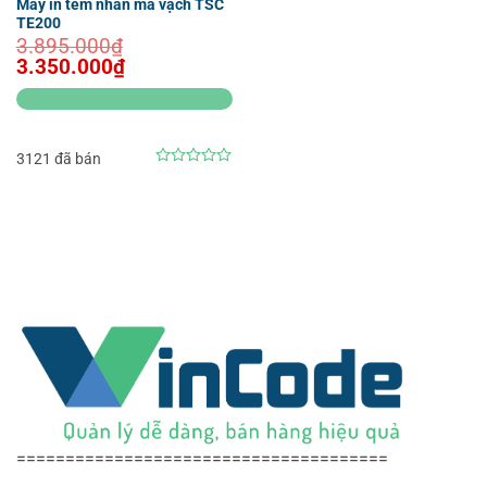
Máy in tem nhãn mã vạch TSC
TE200
3.895.000
₫
Giá
Giá
3.350.000
₫
gốc
hiện
là:
tại
3.895.000₫.
là:
3.350.000₫.
3121 đã bán
0
out
of
5
======================================