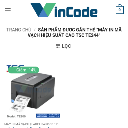
Bỏ
0
qua
nội
dung
TRANG CHỦ
/
SẢN PHẨM ĐƯỢC GẮN THẺ “MÁY IN MÃ
VẠCH HIỆU SUẤT CAO TSC TE244”
LỌC
Giảm -14%
MÁY IN MÃ VẠCH | LABEL BARCODE PRINTER