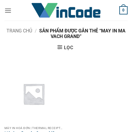
Bỏ
0
qua
nội
dung
TRANG CHỦ
/
SẢN PHẨM ĐƯỢC GẮN THẺ “MAY IN MA
VACH GRAND”
LỌC
MÁY IN HOÁ ĐƠN | THERMAL RECEIPT PRINTER