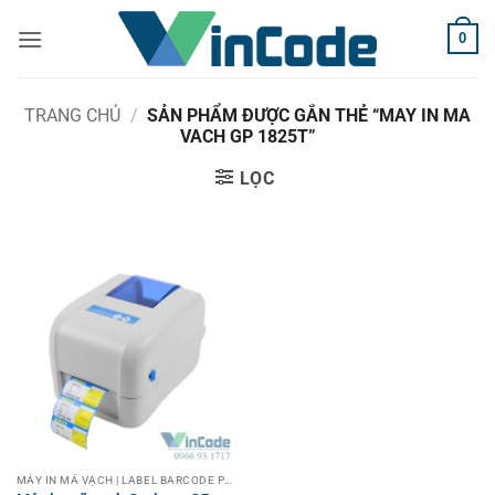
Bỏ
0
qua
nội
dung
TRANG CHỦ
/
SẢN PHẨM ĐƯỢC GẮN THẺ “MAY IN MA
VACH GP 1825T”
LỌC
MÁY IN MÃ VẠCH | LABEL BARCODE PRINTER