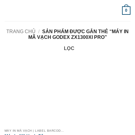
Bỏ
0
qua
nội
dung
TRANG CHỦ
/
SẢN PHẨM ĐƯỢC GẮN THẺ “MÁY IN
MÃ VẠCH GODEX ZX1300XI PRO”
LỌC
MÁY IN MÃ VẠCH | LABEL BARCODE PRINTER