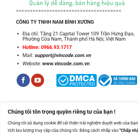
======================================
CÔNG TY TNHH NAM BÌNH XƯƠNG
Địa chỉ: Tầng 21 Capital Tower 109 Trần Hưng Đạo,
Phường Cửa Nam, Thành phố Hà Nội, Việt Nam
Hotline: 0966.93.1717
Mail:
support@vincode.com.vn
Website:
www.vincode.com.vn
Chúng tôi tôn trọng quyền riêng tư của bạn !
Công ty TNHH Nam Bình Xương - Số ĐKKD: 0108783483 cấp ngà
Chúng tôi sử dụng cookie để cải thiện trải nghiệm duyệt web của bạ
Copyright 2026 ©
Nam Binh Xuong
tích lưu lượng truy cập của chúng tôi. Bằng cách nhấp vào
"Chấp nhậ