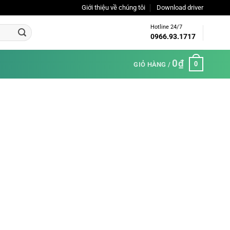
Giới thiệu về chúng tôi
Download driver
Hotline 24/7
0966.93.1717
0
₫
0
GIỎ HÀNG /