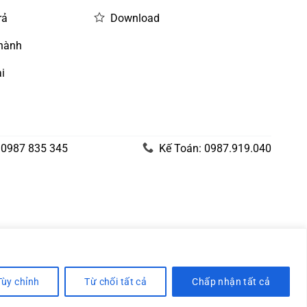
rả
Download
 hành
i
 0987 835 345
Kế Toán: 0987.919.040
Tùy chỉnh
Từ chối tất cả
Chấp nhận tất cả
Visa
PayPal
Stripe
MasterCard
Cash
On