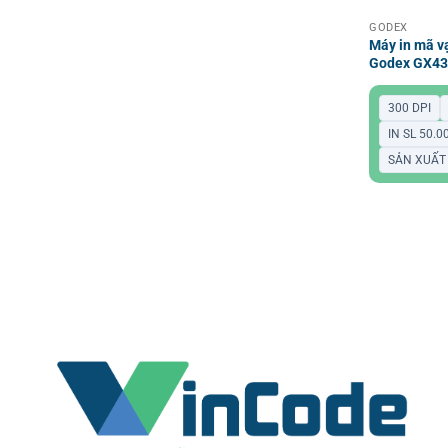
GODEX
Máy in mã v
Godex GX43
300 DPI
IN SL 50.
SẢN XUẤT 