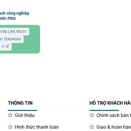
ạch công nghiệp
00i-PRO
USB, LAN, RS232
000 TEM/NGÀY
- Y TẾ
THÔNG TIN
HỖ TRỢ KHÁCH H
Giới thiệu
Chính sách bán
Hình thức thanh toán
Giao & hoàn hà