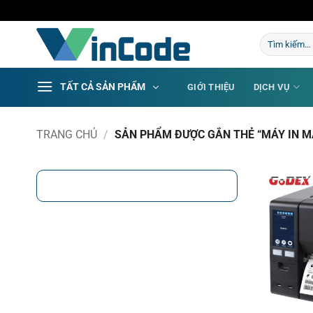
Bỏ
qua
Tìm
nội
kiếm:
dung
TẤT CẢ SẢN PHẨM
GIỚI THIỆU
DỊCH VỤ
TRANG CHỦ
/
SẢN PHẨM ĐƯỢC GẮN THẺ “MÁY IN M