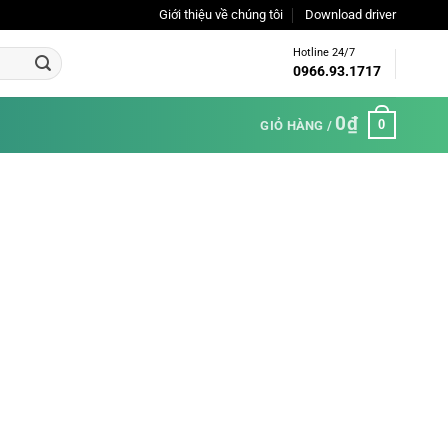
Giới thiệu về chúng tôi
Download driver
Hotline 24/7
0966.93.1717
0
₫
0
GIỎ HÀNG /