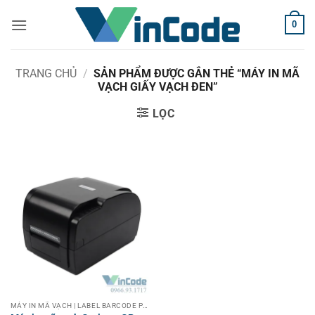
Bỏ
0
qua
nội
dung
TRANG CHỦ
/
SẢN PHẨM ĐƯỢC GẮN THẺ “MÁY IN MÃ
VẠCH GIẤY VẠCH ĐEN”
LỌC
MÁY IN MÃ VẠCH | LABEL BARCODE PRINTER