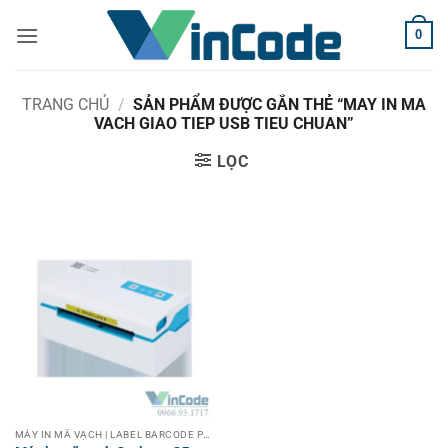
Bỏ
0
qua
nội
dung
TRANG CHỦ
/
SẢN PHẨM ĐƯỢC GẮN THẺ “MAY IN MA
VACH GIAO TIEP USB TIEU CHUAN”
LỌC
MÁY IN MÃ VẠCH | LABEL BARCODE PRINTER