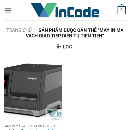
Bỏ
0
qua
nội
dung
TRANG CHỦ
/
SẢN PHẨM ĐƯỢC GẮN THẺ “MAY IN MA
VACH GIAO TIEP DIEN TU TIEN TIEN”
LỌC
MÁY IN MÃ VẠCH TEM NHÃN DECAL CÔNG NGHIỆP