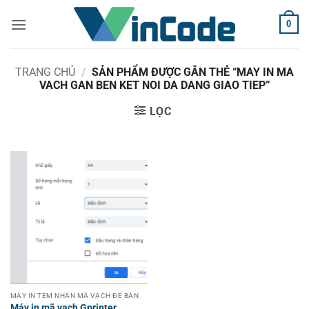
Bỏ
0
qua
nội
dung
TRANG CHỦ
/
SẢN PHẨM ĐƯỢC GẮN THẺ “MAY IN MA
VACH GAN BEN KET NOI DA DANG GIAO TIEP”
LỌC
MÁY IN TEM NHÃN MÃ VẠCH ĐỂ BÀN
Máy in mã vạch Gprinter