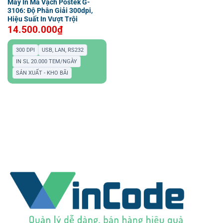
Máy In Mã Vạch Postek G-
3106: Độ Phân Giải 300dpi,
Hiệu Suất In Vượt Trội
14.500.000
₫
300 DPI
USB, LAN, RS232
IN SL 20.000 TEM/NGÀY
SẢN XUẤT - KHO BÃI