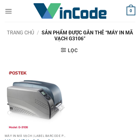
Bỏ
0
qua
nội
dung
TRANG CHỦ
/
SẢN PHẨM ĐƯỢC GẮN THẺ “MÁY IN MÃ
VẠCH G3106”
LỌC
MÁY IN MÃ VẠCH | LABEL BARCODE PRINTER