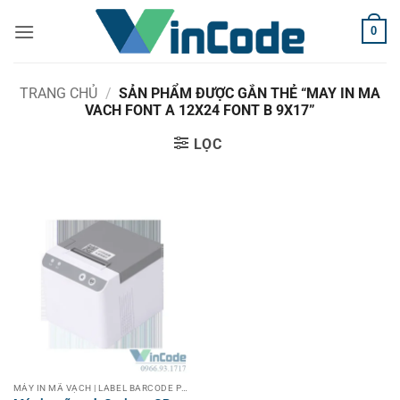
Bỏ
0
qua
nội
dung
TRANG CHỦ
/
SẢN PHẨM ĐƯỢC GẮN THẺ “MAY IN MA
VACH FONT A 12X24 FONT B 9X17”
LỌC
MÁY IN MÃ VẠCH | LABEL BARCODE PRINTER