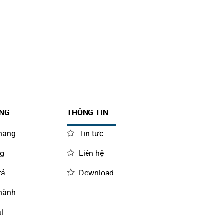
ÀNG
THÔNG TIN
 hàng
Tin tức
ng
Liên hệ
rả
Download
 hành
i