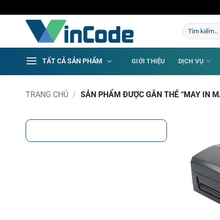
Bỏ
qua
Tìm
nội
kiếm:
dung
TẤT CẢ SẢN PHẨM
GIỚI THIỆU
DỊCH VỤ
TRANG CHỦ
/
SẢN PHẨM ĐƯỢC GẮN THẺ “MAY IN M