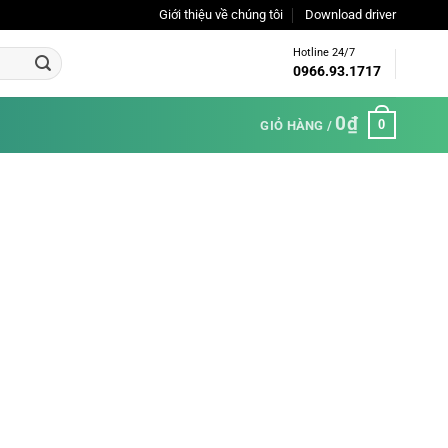
Giới thiệu về chúng tôi
Download driver
Hotline 24/7
0966.93.1717
0
₫
0
GIỎ HÀNG /