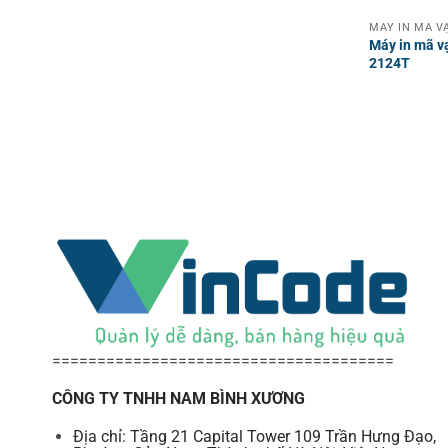
Máy in mã v
2124T
======================================
CÔNG TY TNHH NAM BÌNH XƯƠNG
Địa chỉ: Tầng 21 Capital Tower 109 Trần Hưng Đạo,