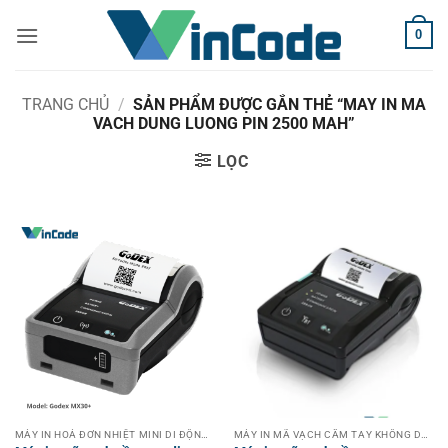
Bỏ
0
qua
nội
dung
TRANG CHỦ
/
SẢN PHẨM ĐƯỢC GẮN THẺ “MAY IN MA
VACH DUNG LUONG PIN 2500 MAH”
LỌC
MÁY IN HOÁ ĐƠN NHIỆT MINI DI ĐỘNG KHÔNG DÂY CẦM TAY
MÁY IN MÃ VẠCH CẦM TAY KHÔNG DÂY