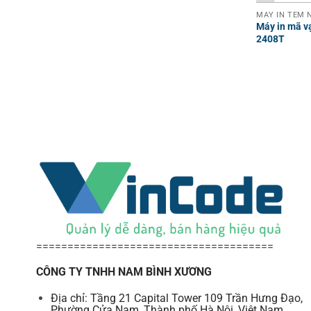
MÁY IN TEM N
Máy in mã v
2408T
======================================
CÔNG TY TNHH NAM BÌNH XƯƠNG
Địa chỉ: Tầng 21 Capital Tower 109 Trần Hưng Đạo,
Phường Cửa Nam, Thành phố Hà Nội, Việt Nam