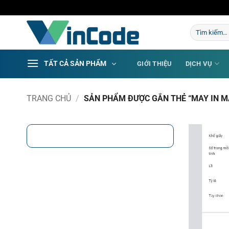
Bỏ
qua
Tìm
nội
kiếm:
dung
TẤT CẢ SẢN PHẨM
GIỚI THIỆU
DỊCH VỤ
TRANG CHỦ
/
SẢN PHẨM ĐƯỢC GẮN THẺ “MAY IN M