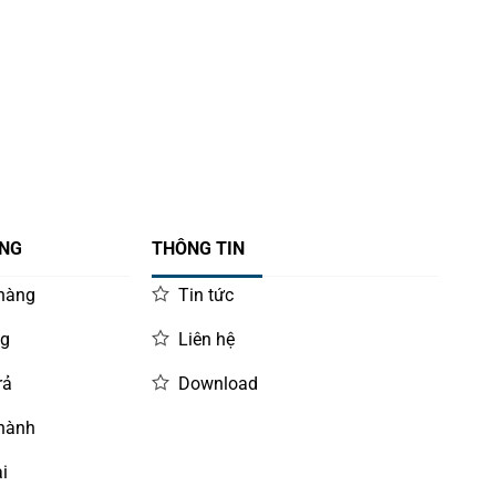
ÀNG
THÔNG TIN
 hàng
Tin tức
ng
Liên hệ
rả
Download
 hành
i