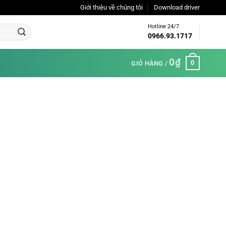
Giới thiệu về chúng tôi
Download driver
Hotline 24/7
0966.93.1717
0
₫
0
GIỎ HÀNG /