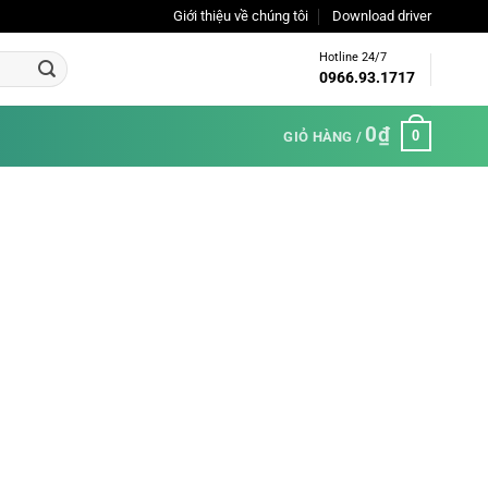
Giới thiệu về chúng tôi
Download driver
Hotline 24/7
0966.93.1717
0
₫
0
GIỎ HÀNG /