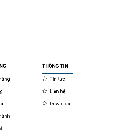
ÀNG
THÔNG TIN
 hàng
Tin tức
ng
Liên hệ
rả
Download
 hành
i