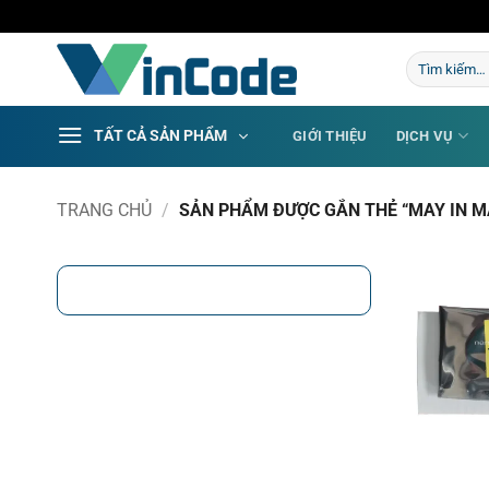
Bỏ
qua
Tìm
nội
kiếm:
dung
TẤT CẢ SẢN PHẨM
GIỚI THIỆU
DỊCH VỤ
TRANG CHỦ
/
SẢN PHẨM ĐƯỢC GẮN THẺ “MAY IN M