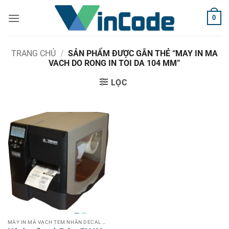
Bỏ
0
qua
nội
dung
TRANG CHỦ
/
SẢN PHẨM ĐƯỢC GẮN THẺ “MAY IN MA
VACH DO RONG IN TOI DA 104 MM”
LỌC
MÁY IN MÃ VẠCH TEM NHÃN DECAL CÔNG NGHIỆP