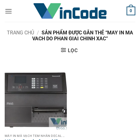
Bỏ
0
qua
nội
dung
TRANG CHỦ
/
SẢN PHẨM ĐƯỢC GẮN THẺ “MAY IN MA
VACH DO PHAN GIAI CHINH XAC”
LỌC
MÁY IN MÃ VẠCH TEM NHÃN DECAL CÔNG NGHIỆP