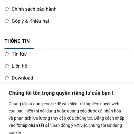
Chính sách bảo hành
Góp ý & Khiếu nại
THÔNG TIN
Tin tức
Liên hệ
Download
Chúng tôi tôn trọng quyền riêng tư của bạn !
LIÊN HỆ MUA HÀNG
Chúng tôi sử dụng cookie để cải thiện trải nghiệm duyệt web
Kinh doanh:
KD Dự Án: 0987
Kế Toán:
của bạn, hiển thị nội dung hoặc quảng cáo được cá nhân hóa
0966.93.1717
835 345
0987.919.040
và phân tích lưu lượng truy cập của chúng tôi. Bằng cách nhấp
vào
"Chấp nhận tất cả"
, bạn đồng ý với việc chúng tôi sử dụng
cookie