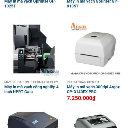
Máy in mã vạch Gprinter GP-
Máy in mã vạch Gprinter GP-
1325T
9135T
MÁY IN HOÁ ĐƠN | THERMAL RECEIPT PRINTER
IN TEM NHÃN ĐIỆN TỬ
Máy in mã vạch công nghiệp 4
Máy in mã vạch 300dpi Argox
inch HPRT Gala
CP-3140EX PRO
7.250.000
₫