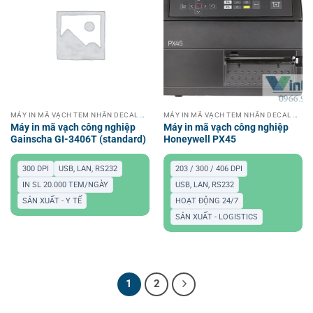
MÁY IN MÃ VẠCH TEM NHÃN DECAL CÔNG NGHIỆP
MÁY IN MÃ VẠCH TEM NHÃN DECAL CÔNG NGHIỆP
Máy in mã vạch công nghiệp
Máy in mã vạch công nghiệp
Gainscha GI-3406T (standard)
Honeywell PX45
300 DPI
USB, LAN, RS232
203 / 300 / 406 DPI
IN SL 20.000 TEM/NGÀY
USB, LAN, RS232
SẢN XUẤT - Y TẾ
HOẠT ĐỘNG 24/7
SẢN XUẤT - LOGISTICS
1
2