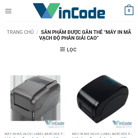
Bỏ
0
qua
nội
dung
TRANG CHỦ
/
SẢN PHẨM ĐƯỢC GẮN THẺ “MÁY IN MÃ
VẠCH ĐỘ PHÂN GIẢI CAO”
LỌC
MÁY IN MÃ VẠCH | LABEL BARCODE PRINTER
MÁY IN MÃ VẠCH | LABEL BARCODE PRINTER