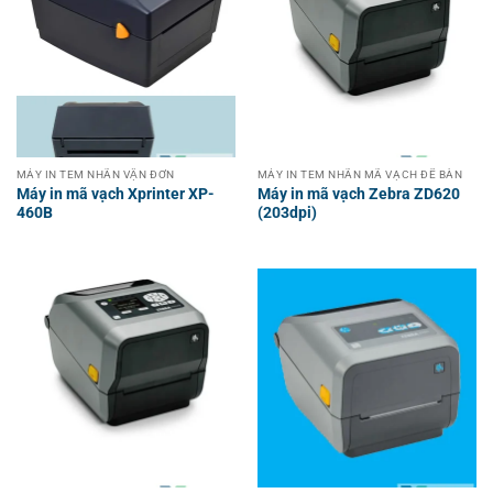
MÁY IN TEM NHÃN VẬN ĐƠN
MÁY IN TEM NHÃN MÃ VẠCH ĐỂ BÀN
Máy in mã vạch Xprinter XP-
Máy in mã vạch Zebra ZD620
460B
(203dpi)