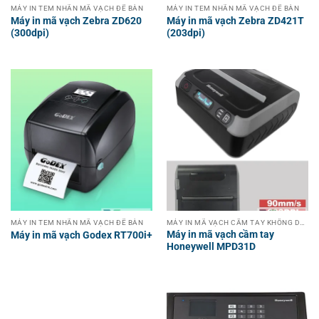
MÁY IN TEM NHÃN MÃ VẠCH ĐỂ BÀN
MÁY IN TEM NHÃN MÃ VẠCH ĐỂ BÀN
Máy in mã vạch Zebra ZD620
Máy in mã vạch Zebra ZD421T
(300dpi)
(203dpi)
MÁY IN TEM NHÃN MÃ VẠCH ĐỂ BÀN
MÁY IN MÃ VẠCH CẦM TAY KHÔNG DÂY
Máy in mã vạch cầm tay
Máy in mã vạch Godex RT700i+
Honeywell MPD31D