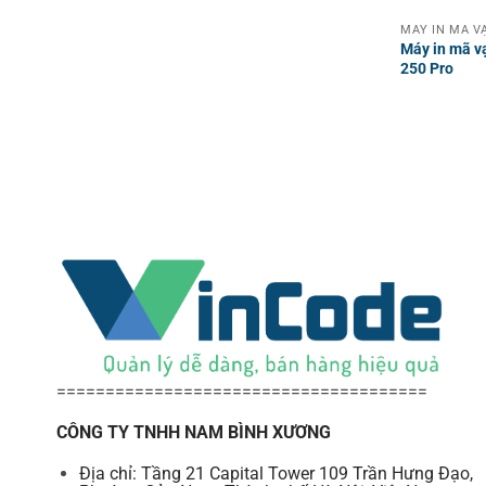
Máy in mã v
250 Pro
======================================
CÔNG TY TNHH NAM BÌNH XƯƠNG
Địa chỉ: Tầng 21 Capital Tower 109 Trần Hưng Đạo,