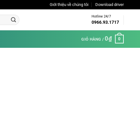
Giới thiệu về chúng tôi
Download driver
Hotline 24/7
0966.93.1717
0
₫
0
GIỎ HÀNG /