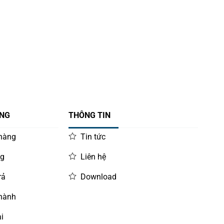
ÀNG
THÔNG TIN
 hàng
Tin tức
ng
Liên hệ
rả
Download
 hành
i