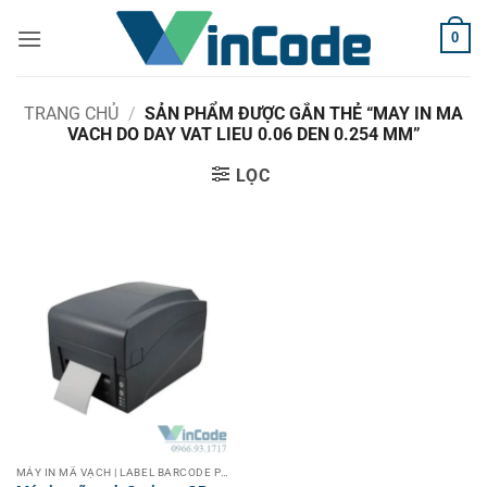
Bỏ
0
qua
nội
dung
TRANG CHỦ
/
SẢN PHẨM ĐƯỢC GẮN THẺ “MAY IN MA
VACH DO DAY VAT LIEU 0.06 DEN 0.254 MM”
LỌC
MÁY IN MÃ VẠCH | LABEL BARCODE PRINTER