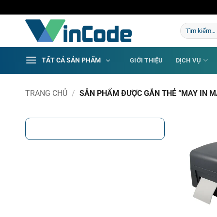
Bỏ
qua
Tìm
nội
kiếm:
dung
TẤT CẢ SẢN PHẨM
GIỚI THIỆU
DỊCH VỤ
TRANG CHỦ
/
SẢN PHẨM ĐƯỢC GẮN THẺ “MAY IN MA