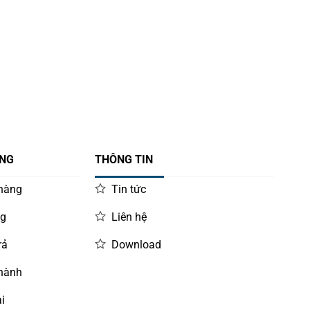
ÀNG
THÔNG TIN
 hàng
Tin tức
ng
Liên hệ
rả
Download
 hành
i