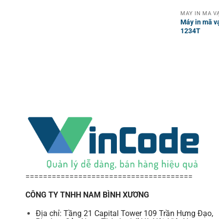
Máy in mã v
1234T
======================================
CÔNG TY TNHH NAM BÌNH XƯƠNG
Địa chỉ: Tầng 21 Capital Tower 109 Trần Hưng Đạo,