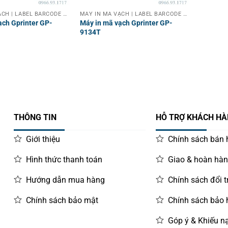
MÁY IN MÃ VẠCH | LABEL BARCODE PRINTER
MÁY IN MÃ VẠCH | LABEL BARCODE PRINTER
ạch Gprinter GP-
Máy in mã vạch Gprinter GP-
9134T
THÔNG TIN
HỖ TRỢ KHÁCH H
Giới thiệu
Chính sách bán
Hình thức thanh toán
Giao & hoàn hà
Hướng dẫn mua hàng
Chính sách đổi t
Chính sách bảo mật
Chính sách bảo
Góp ý & Khiếu nạ