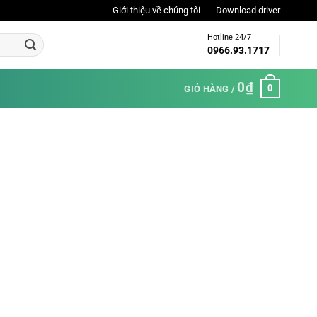
Giới thiệu về chúng tôi
Download driver
Hotline 24/7
0966.93.1717
0
₫
0
GIỎ HÀNG /